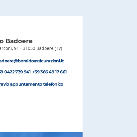
io Badoere
arconi, 91 -
31050 Badoere (TV)
adoere@beraldoassicurazioni.it
39 0422 739 941 +39 366 49 17 661
revio appuntamento telefonico