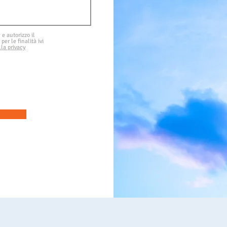
 e autorizzo il
per le finalità ivi
lla privacy