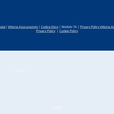
vata
|
Vittoria Assicurazioni
|
Codice Etico
| Modulo 7A |
Privacy Policy Vittoria A
Privacy Policy
|
Cookie Policy
© 2021 -
Beraldo Assicurazioni Di Beraldo Rag. Franco
Numero iscrizione R.U.I. :
n.A000002948 in data 01/02/2007
Intermediario soggetto al controllo IVASS
https://servizi.ivass.it/RuirPubblica
P.IVA 04521690265
Credits