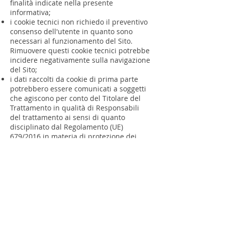
finalità indicate nella presente
informativa;
i cookie tecnici non richiedo il preventivo
consenso dell'utente in quanto sono
necessari al funzionamento del Sito.
Rimuovere questi cookie tecnici potrebbe
incidere negativamente sulla navigazione
del Sito;
i dati raccolti da cookie di prima parte
potrebbero essere comunicati a soggetti
che agiscono per conto del Titolare del
Trattamento in qualità di Responsabili
del trattamento ai sensi di quanto
disciplinato dal Regolamento (UE)
679/2016 in materia di protezione dei
dati personali (GDPR) e come descritto
nella informativa privacy che puoi
visionare cliccando al seguente link
"Privacy Policy" presente sul Sito.
Le finalità e l'uso dei cookie di terza
parte sono determinati da tali terze parti.