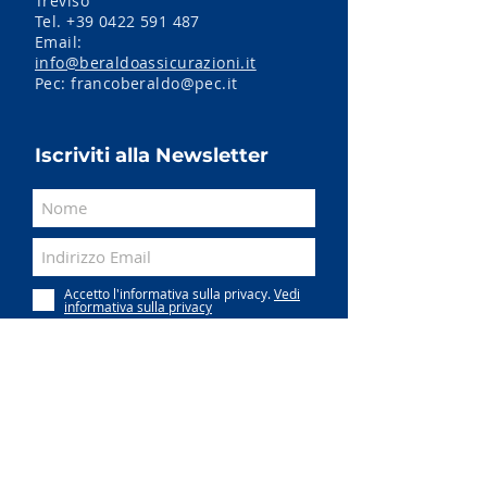
Treviso
Tel.
+39 0422 591 487
Email:
info@beraldoassicurazioni.it
Pec:
francoberaldo@pec.it
Iscriviti alla Newsletter
Accetto l'informativa sulla privacy.
Vedi
informativa sulla privacy
Invia